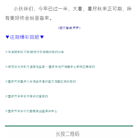
小伙伴们，今年已过一半，大暑，暑尽秋来正可期，所
有美好终会纷至沓来。
（图文编辑·罗罗）
▼往期精彩回顾▼
☆某消防中队3D影院现场安装调试案例分享
☆索尼激光投影打造视觉盛宴---重庆某地产销售中心最新应用案例
☆重庆市某重点小学精品录播教室及观摩区装修案例
☆重庆市某中学多媒体教室案例
☆重庆市某学校校园电视台暨媒体中心