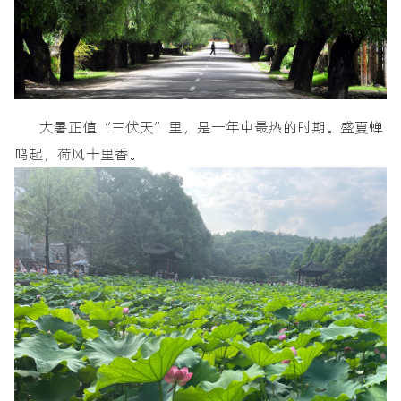
大暑正值“三伏天”里，是一年中最热的时期。盛夏蝉
鸣起，荷风十里香。