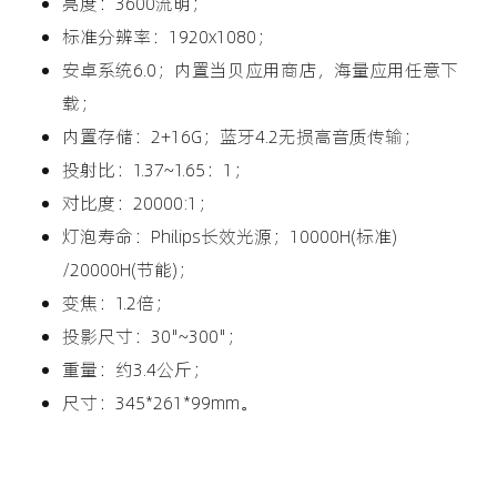
亮度：3600流明；
标准分辨率：1920x1080；
安卓系统6.0；内置当贝应用商店，海量应用任意下
载；
内置存储：2+16G；蓝牙4.2无损高音质传输；
投射比：1.37~1.65：1；
对比度：20000:1；
灯泡寿命：Philips长效光源；10000H(标准)
/20000H(节能)；
变焦：1.2倍；
投影尺寸：30"~300"；
重量：约3.4公斤；
尺寸：345*261*99mm。