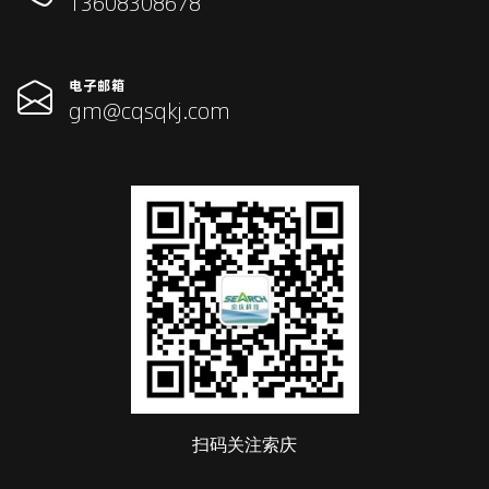
13608308678
电子邮箱
gm@cqsqkj.com
扫码关注索庆