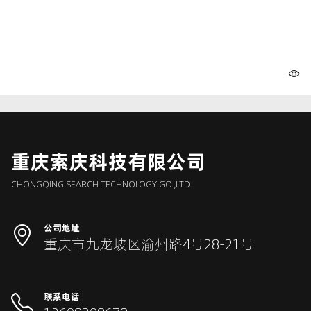
重庆索庆科技有限公司
CHONGQING SEARCH TECHNOLOGY GO.,LTD.
公司地址
重庆市九龙坡区渝州路4号28-21号
联系电话